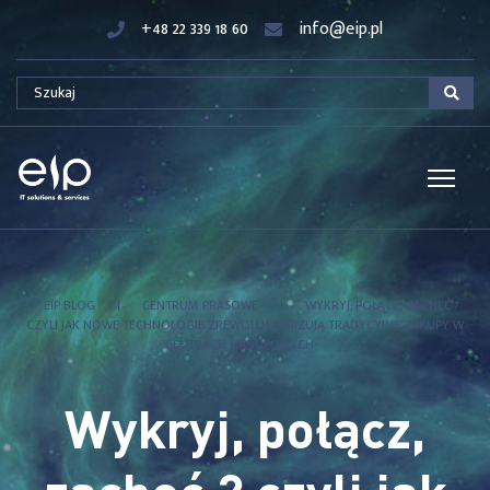
+48 22 339 18 60
info@eip.pl
EIP BLOG
|
CENTRUM PRASOWE
|
WYKRYJ, POŁĄCZ, ZACHĘĆ ?
CZYLI JAK NOWE TECHNOLOGIE ZREWOLUCJONIZUJĄ TRADYCYJNE ZAKUPY W
CENTRACH HANDLOWYCH
Wykryj, połącz,