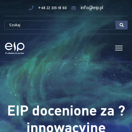
+48 22 339 18 60
info@eip.pl
EIP BLOG
|
CENTRUM PRASOWE
|
EIP DOCENIONE ZA ?
INNOWACYJNE OSIĄGNIĘCIA TECHNOLOGICZNE?!
EIP docenione za ?
innowacyjne