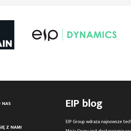
EIP blog
 NAS
EIP Group wdraża najnowsze tec
IĘ Z NAMI