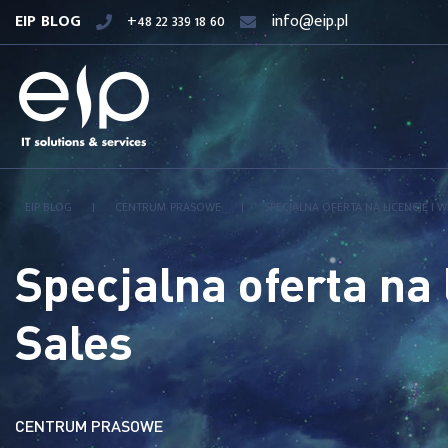
EIP BLOG
+48 22 339 18 60
info@eip.pl
EIP BLOG
|
CENTRUM PRASOWE
|
SPECJALNA OFERTA NA LICENCJĘ I 
Specjalna oferta na
Sales
CENTRUM PRASOWE