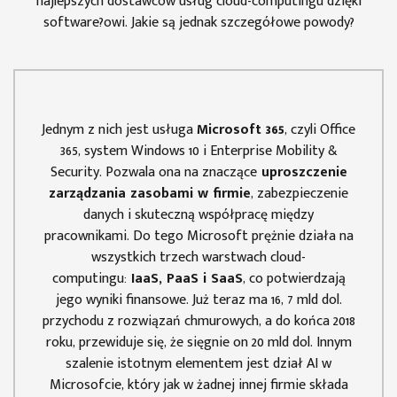
najlepszych dostawców usług cloud-computingu dzięki
software?owi. Jakie są jednak szczegółowe powody?
Jednym z nich jest usługa
Microsoft 365
, czyli Office
365, system Windows 10 i Enterprise Mobility &
Security. Pozwala ona na znaczące
uproszczenie
zarządzania zasobami w firmie
, zabezpieczenie
danych i skuteczną współpracę między
pracownikami. Do tego Microsoft prężnie działa na
wszystkich trzech warstwach cloud-
computingu:
IaaS, PaaS i SaaS
, co potwierdzają
jego wyniki finansowe. Już teraz ma 16, 7 mld dol.
przychodu z rozwiązań chmurowych, a do końca 2018
roku, przewiduje się, że sięgnie on 20 mld dol. Innym
szalenie istotnym elementem jest dział AI w
Microsofcie, który jak w żadnej innej firmie składa