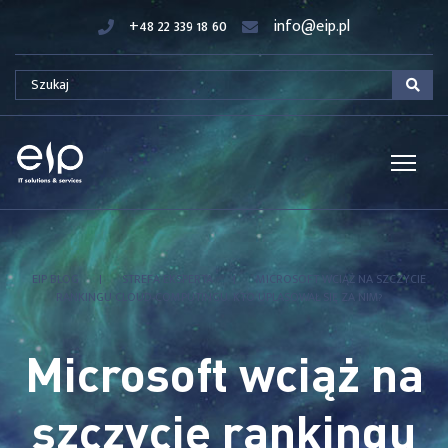
+48 22 339 18 60
info@eip.pl
EIP BLOG
|
STREFA EKSPERTA
|
MICROSOFT WCIĄŻ NA SZCZYCIE
RANKINGU CLOUD-COMPUTINGU. KTO UPLASOWAŁ SIĘ ZA NIM?
Microsoft wciąż na
szczycie rankingu