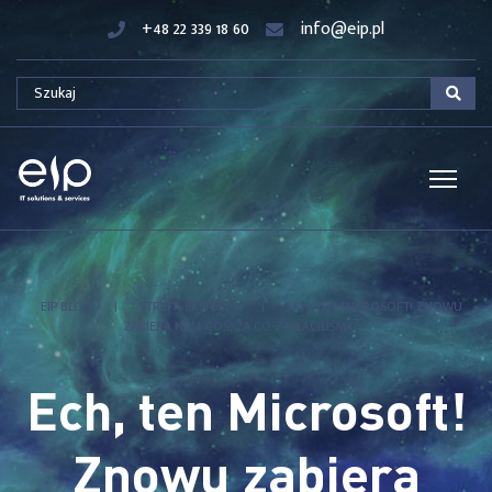
+48 22 339 18 60
info@eip.pl
EIP BLOG
|
STREFA EKSPERTA
|
ECH, TEN MICROSOFT! ZNOWU
ZABIERA NAM COŚ, ZA CO ZAPŁACILIŚMY?
Ech, ten Microsoft!
Znowu zabiera