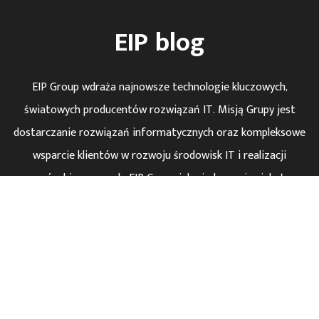
EIP blog
EIP Group wdraża najnowsze technologie kluczowych,
światowych producentów rozwiązań IT. Misją Grupy jest
dostarczanie rozwiązań informatycznych oraz kompleksowe
wsparcie klientów w rozwoju środowisk IT i realizacji
procesów biznesowych. EIP Group jako jedna z niewielu łączy
unikalne kompetencje związane z wykorzystaniem
nowoczesnych technologii IT: Business Software, Hardware,
Security i Private Cloud. EIP Group to ponad 20 lat
doświadczenia, 150 specjalistów z branży IT i ponad 150
milionów złotych przychodu rocznie.