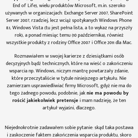
End of Life), wielu produktów Microsoft, m.in. szeroko
używanych w organizacjach: Exchange Server 2007, SharePoint
Server 2007, rzadziej, lecz wciąż spotykanych Windows Phone
8.1, Windows Vista (
tu jest
pełna lista, a
to wykaz
na przyszły
rok), a ponad miesiąc temu (10 października), również
wszystkie produkty z rodziny
Office 2007
i
Office 2011 dla Mac
.
Rozmawiałem w swojej karierze z dziesiątkami osób
decyzyjnych bądź technicznych, które na wieść o zakończeniu
wsparcia np. Windows, niczym mantrę powtarzały zdanie,
które przeczytaliście w tytule niniejszego artykułu. Nie
zamierzam usprawiedliwiać firmy Microsoft, gdyż nie ma do
tego żadnego powodu, podobnie, jak
nie ma powodu by
rościć jakiekolwiek pretensje
i mam nadzieję, że ten
artykuł wyjaśni, dlaczego.
Niejednokrotnie zadawałem sobie pytanie: skąd taka postawa
i zaskoczenie faktem zakończenia wsparcia produktu, skoro