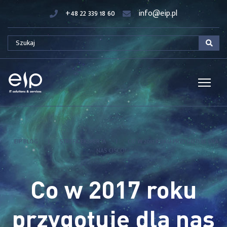
+48 22 339 18 60
info@eip.pl
EIP BLOG
|
STREFA EKSPERTA
|
CO W 2017 ROKU PRZYGOTUJE DLA
NAS CISCO?
Co w 2017 roku
przygotuje dla nas